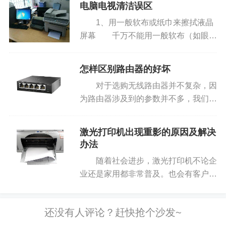
自动双面打印功能的机器，这样的情形就比较尴尬
电脑电视清洁误区
准尺寸为：594mm×841mm。纸张的
了。
1、用一般软布或纸巾来擦拭液晶
规格是指纸张制成后，经过...
屏幕 千万不能用一般软布（如眼镜
布）或纸巾来擦拭液晶屏幕，对于柔软
的液晶屏幕而言，它们的表面还是太粗
怎样区别路由器的好坏
糙了，很容易划伤娇气的液晶屏
对于选购无线路由器并不复杂，因
幕。 2、用清水清洁液晶屏幕
为路由器涉及到的参数并不多，我们更
使...
加注重的是无线路由器的速度、无线性
能以及稳定性。这些我们主要是通过路
激光打印机出现重影的原因及解决
由器品牌、路由器适用范围、无线路由
办法
速度以及无线路由器实用功能来体...
随着社会进步，激光打印机不论企
业还是家用都非常普及。也会有客户经
常咨询我们，激光打印机打印户的文件
有出现重影的情况，这个是什么原因，
以及要怎么解决，今天小编就总结了激