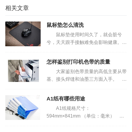
相关文章
预。
手动双面需要在电脑内设置双面打印，打印机
鼠标垫怎么清洗
内的纸张无法自动翻转，在打印完成文件的奇（或
鼠标垫使用时间久了，就会脏兮
偶）数页后，电脑或打印机显示屏幕提示需人工手
兮，天天跟手接触难免会影响健康。其
动将纸张取下来手动翻转一面，放入打印机内，进
实对于鼠标垫的清洗应该注意的是不同
材质的鼠标垫清洗方法是不一样的，下
行另外一面的打印。
怎样鉴别打印机色带的质量
面为大家介绍几种最常见的材质鼠标垫
大家鉴别色带质量的高低主要从带
自动双面打印功能在商务设备中配备较多，主
的清洗方法。 一、鼠标垫能洗吗...
基、接头焊缝和油墨三方面入手。
要以激光类设备为主，而少量的定位于商用的喷墨
带基 色带带基是以尼龙丝为原料编
设备也加入了该功能。
织而成的，它的质量高低直接影响差色
A1纸有哪些用途
带使用寿命和油墨附着渗透的能力。市
对于用户而言，花少的钱买到满足自身需求的
A1纸规格尺寸：
场上用的带基分为尼龙6和尼龙6...
产品当然是划算的，但是如果用户很少会用到自动
594mm×841mm （单位：毫米）
双面打印功能，但是购买设备时又无法去选择不带
A1纸的基本概念： A1纸是指一种
纸张的规格，即常称的对开。按国际标