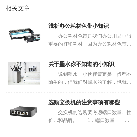
相关文章
浅析办公耗材色带小知识
办公耗材色带是我们办公用品中很
重要的打印耗材，因为办公耗材色带是
决定打印效果的关键，所以今天小编给
现在国家规定的开本尺寸是采用的国际标准系列，现已定
大家分享的就是办公耗材色带的小知
关于墨水你不知道的小知识
入国家行业标准GB／T 1999内在全国执行。书刊本册现行
识。 办公耗材色带的工作原理是利
说到墨水，小伙伴肯定是一点都不
开本尺寸主要是A系列规格，有以下几种：
用针式打印机机头内的点针撞针去撞...
陌生的，但我们对墨水的了解，也就是
A4（16k）297mm×210mm；
墨水有不同的颜色等寄出了解，今天小
编就和大家一起分享一下墨水你不知道
选购交换机的注意事项有哪些
A5（32k）210mm×148mm；
的小知识。 墨水主要是一种含有色
交换机的选购要考虑端口数量、性
素或染料的液体，它主要是被用于...
价比和品牌。 1．端口数量 端
A6（64k）144mm×105mm三种，
口数量即一台交换机所提供的可以直接
连接计算机的网线接口数量。在选购交
其中A3（8k）尺寸尚未定入，但普遍用420mm×297mm。