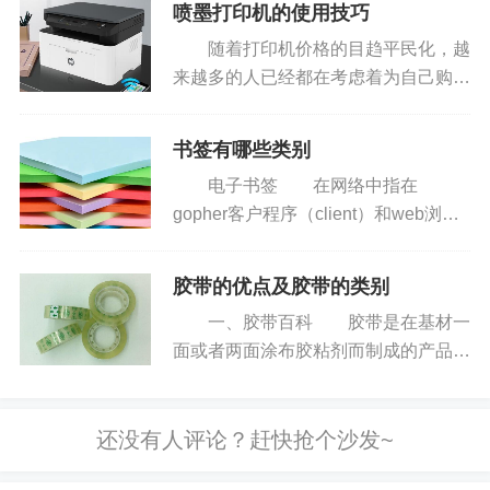
喷墨打印机的使用技巧
换机时，一般需要首先考虑交换机的端
随着打印机价格的目趋平民化，越
口数量是否能满足自己的需求，然...
A2（4k）420mm×594mm。
来越多的人已经都在考虑着为自己购买
一台价廉物美的喷墨打印机。喷墨打印
机用法上也颇有"讲究",因此要想让它高
书签有哪些类别
效地为自己工作，就必须常握其中的一
正度8开的尺寸是：白料270mm×390 mm，成品260mm×3
电子书签 在网络中指在
些操作...
70 mm。
版面的大小称为开本，开本以全张纸为计算单
gopher客户程序（client）和web浏览
位，每全张纸裁切和折叠多少小张就称多少开本。我国习
器（browser）中，用户在菜单
惯上对开本的命名是以几何级数来命名的，全张纸对折后
（menu）或页（page）上做的标志，
胶带的优点及胶带的类别
以便作为今后查找的参考。在gopher
的大小为对开，再对折为4开纸，再对折为8开纸,再对折为
一、胶带百科 胶带是在基材一
客户程序中，...
16开,再对折为32开，再对折为64开，依次类推。
面或者两面涂布胶粘剂而制成的产品。
我们常说的胶带通常是指压敏胶带
（Pressure Sensitive Adhesive,简称
PSA），即对 压力敏感的胶带，对它
施以...