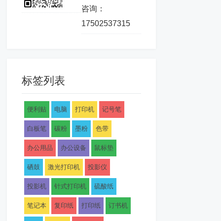
咨询：
17502537315
标签列表
便利贴
电脑
打印机
记号笔
白板笔
碳粉
墨粉
色带
办公用品
办公设备
鼠标垫
硒鼓
激光打印机
投影仪
投影机
针式打印机
硫酸纸
笔记本
复印纸
打印纸
订书机