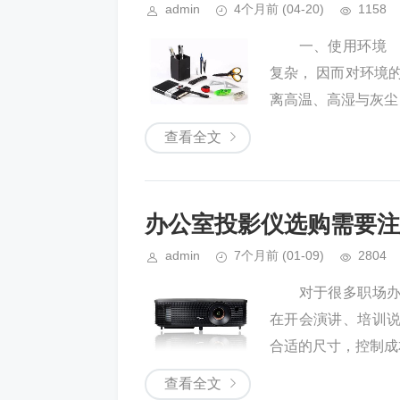
admin
4个月前
(04-20)
1158
一、使用环境 办
复杂， 因而对环境的
离高温、高湿与灰尘
查看全文
办公室投影仪选购需要注
admin
7个月前
(01-09)
2804
对于很多职场办公
在开会演讲、培训
合适的尺寸，控制成
查看全文