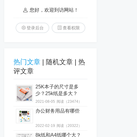
您好，欢迎到访网站！
登录后台
查看权限
热门文章
|
随机文章
|
热
评文章
25K本子的尺寸是多
少？25k纸是多大？
2021-08-05
阅读（23474）
办公财务用品有哪些
2022-02-19
阅读（20322）
8k纸和A4纸哪个大？